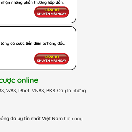
và nhận những phần thưởng hấp dẫn.
tảng cá cược tiền điện tử hàng đầu.
cược online
88, W88, I9bet, VN88, BK8. Đây là những
bóng đá uy tín nhất Việt Nam
hiện nay.