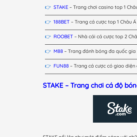
STAKE
– Trang chơi casino top 1 Châ
188BET
– Trang cá cược top 1 Châu Á
ROOBET
– Nhà cái cá cược top 2 Ch
M88
– Trang đánh bóng đa quốc gia
FUN88
– Trang cá cược có giao diện
STAKE – Trang chơi cá độ bón