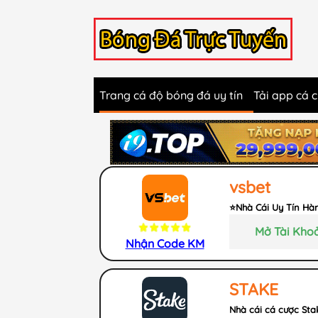
Skip
to
content
Trang cá độ bóng đá uy tín
Tải app cá 
vsbet
⭐️Nhà Cái Uy Tín Hà
Mở Tài Kho
Nhận Code KM
STAKE
Nhà cái cá cược Sta