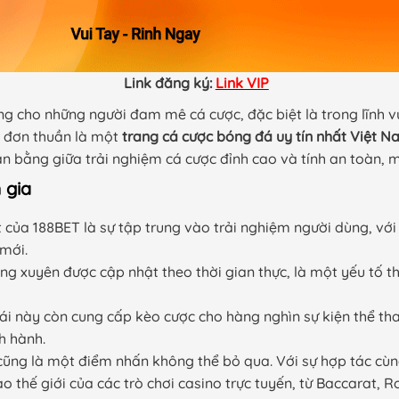
Link đăng ký:
Link VIP
g cho những người đam mê cá cược, đặc biệt là trong lĩnh vự
ỉ đơn thuần là một
trang cá cược bóng đá uy tín nhất Việt N
ân bằng giữa trải nghiệm cá cược đỉnh cao và tính an toàn, 
 gia
ủa 188BET là sự tập trung vào trải nghiệm người dùng, với g
mới.
ờng xuyên được cập nhật theo thời gian thực, là một yếu tố th
ái này còn cung cấp kèo cược cho hàng nghìn sự kiện thể tha
h hành.
cũng là một điểm nhấn không thể bỏ qua. Với sự hợp tác cù
o thế giới của các trò chơi casino trực tuyến, từ Baccarat, 