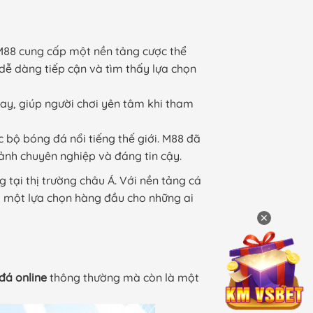
 M88 cung cấp một nền tảng cược thể
 dễ dàng tiếp cận và tìm thấy lựa chọn
ay, giúp người chơi yên tâm khi tham
 bộ bóng đá nổi tiếng thế giới. M88 đã
 ảnh chuyên nghiệp và đáng tin cậy.
g tại thị trường châu Á. Với nền tảng cá
 một lựa chọn hàng đầu cho những ai
✕
đá online
thông thường mà còn là một