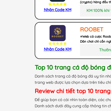
(crypto) hàng đầu t
Nhận Code KM
KM 100% khi 
ROOBET
⭐️Web cá cược Roobe
Dân chơi chỉ cần ngh
Nhận Code KM
Thưởn
Top 10 trang cá độ bóng đ
Danh sách trang cá độ bóng đá uy tín nhấ
trang web được lựa chọn dựa trên tiêu ch
Review chi tiết top 10 tra
Để giúp bạn có cái nhìn toàn diện, các 
Danh sách dưới đây cung cấp thông tin chi