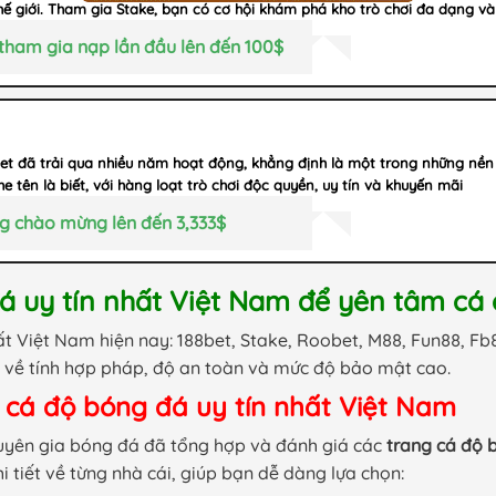
hế giới. Tham gia Stake, bạn có cơ hội khám phá kho trò chơi đa dạng 
tham gia nạp lần đầu lên đến 100$
t đã trải qua nhiều năm hoạt động, khẳng định là một trong những nền 
e tên là biết, với hàng loạt trò chơi độc quyền, uy tín và khuyến mãi
g chào mừng lên đến 3,333$
á uy tín nhất Việt Nam để yên tâm cá 
t Việt Nam hiện nay: 188bet, Stake, Roobet, M88, Fun88, Fb
í về tính hợp pháp, độ an toàn và mức độ bảo mật cao.
ng cá độ bóng đá uy tín nhất Việt Nam
chuyên gia bóng đá đã tổng hợp và đánh giá các
trang cá độ 
 tiết về từng nhà cái, giúp bạn dễ dàng lựa chọn: