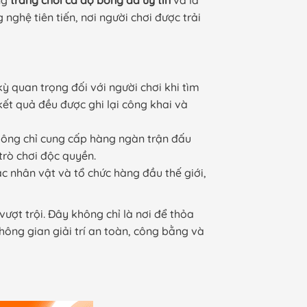
ng
trang chơi cá độ bóng đá uy tín
và là
nghệ tiên tiến, nơi người chơi được trải
ỳ quan trọng đối với người chơi khi tìm
ết quả đều được ghi lại công khai và
hông chỉ cung cấp hàng ngàn trận đấu
trò chơi độc quyền.
c nhân vật và tổ chức hàng đầu thế giới,
ượt trội. Đây không chỉ là nơi để thỏa
ng gian giải trí an toàn, công bằng và