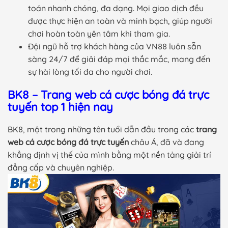
toán nhanh chóng, đa dạng. Mọi giao dịch đều
được thực hiện an toàn và minh bạch, giúp người
chơi hoàn toàn yên tâm khi tham gia.
Đội ngũ hỗ trợ khách hàng của VN88 luôn sẵn
sàng 24/7 để giải đáp mọi thắc mắc, mang đến
sự hài lòng tối đa cho người chơi.
BK8 – Trang web cá cược bóng đá trực
tuyến top 1 hiện nay
BK8, một trong những tên tuổi dẫn đầu trong các
trang
web cá cược bóng đá trực tuyến
châu Á, đã và đang
khẳng định vị thế của mình bằng một nền tảng giải trí
đẳng cấp và chuyên nghiệp.