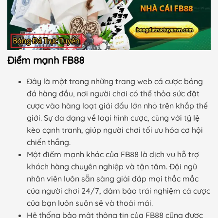
Điểm mạnh FB88
Đây là một trong những trang web cá cược bóng
đá hàng đầu, nơi người chơi có thể thỏa sức đặt
cược vào hàng loạt giải đấu lớn nhỏ trên khắp thế
giới. Sự đa dạng về loại hình cược, cùng với tỷ lệ
kèo cạnh tranh, giúp người chơi tối ưu hóa cơ hội
chiến thắng.
Một điểm mạnh khác của FB88 là dịch vụ hỗ trợ
khách hàng chuyên nghiệp và tận tâm. Đội ngũ
nhân viên luôn sẵn sàng giải đáp mọi thắc mắc
của người chơi 24/7, đảm bảo trải nghiệm cá cược
của bạn luôn suôn sẻ và thoải mái.
Hệ thống bảo mật thông tin của FB88 cũng được