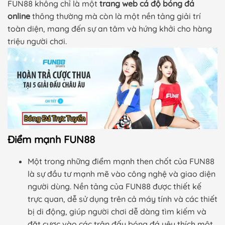
FUN88 không chỉ là một
trang web cá độ bóng đá
online
thông thường mà còn là một nền tảng giải trí
toàn diện, mang đến sự an tâm và hứng khởi cho hàng
triệu người chơi.
Điểm mạnh FUN88
Một trong những điểm mạnh then chốt của FUN88
là sự đầu tư mạnh mẽ vào công nghệ và giao diện
người dùng. Nền tảng của FUN88 được thiết kế
trực quan, dễ sử dụng trên cả máy tính và các thiết
bị di động, giúp người chơi dễ dàng tìm kiếm và
đặt cược vào các trận đấu bóng đá yêu thích một