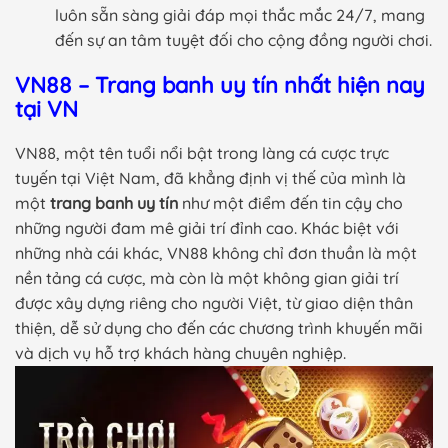
luôn sẵn sàng giải đáp mọi thắc mắc 24/7, mang
đến sự an tâm tuyệt đối cho cộng đồng người chơi.
VN88 – Trang banh uy tín nhất hiện nay
tại VN
VN88, một tên tuổi nổi bật trong làng cá cược trực
tuyến tại Việt Nam, đã khẳng định vị thế của mình là
một
trang banh uy tín
như một điểm đến tin cậy cho
những người đam mê giải trí đỉnh cao. Khác biệt với
những nhà cái khác, VN88 không chỉ đơn thuần là một
nền tảng cá cược, mà còn là một không gian giải trí
được xây dựng riêng cho người Việt, từ giao diện thân
thiện, dễ sử dụng cho đến các chương trình khuyến mãi
và dịch vụ hỗ trợ khách hàng chuyên nghiệp.