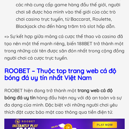
các nhà cung cấp game hàng đầu thế giới, người
chơi sẽ được hòa mình vào thế giới của các trò
chơi casino trực tuyến, từ Baccarat, Roulette,
Blackjack cho đến hàng trăm trò slot hấp dẫn.
=> Sự kết hợp giữa mảng cá cược thể thao và casino đã
tạo nên một thế mạnh riêng, biến 188BET trở thành một
trong những cái tên được săn đón nhất trong cộng đồng
người chơi cá cược trực tuyến.
ROOBET – Thuộc top trang web cá độ
bóng đá uy tín nhất Việt Nam
ROOBET hiện đang trở thành một
trang web cá độ
bóng đá uy tín
hàng đầu hiện nay với độ an toàn và sự
đa dạng của mình. Đặc biệt với những người chơi yêu
thích đặt cược bảo mật cao thông qua tiền điện tử.