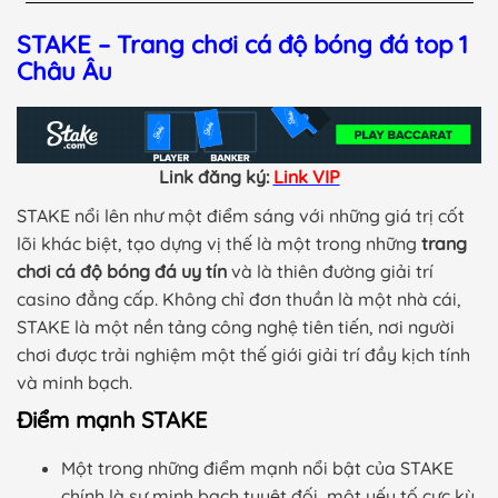
STAKE – Trang chơi cá độ bóng đá top 1
Châu Âu
Link đăng ký:
Link VIP
STAKE nổi lên như một điểm sáng với những giá trị cốt
lõi khác biệt, tạo dựng vị thế là một trong những
trang
chơi cá độ bóng đá uy tín
và là thiên đường giải trí
casino đẳng cấp. Không chỉ đơn thuần là một nhà cái,
STAKE là một nền tảng công nghệ tiên tiến, nơi người
chơi được trải nghiệm một thế giới giải trí đầy kịch tính
và minh bạch.
Điểm mạnh STAKE
Một trong những điểm mạnh nổi bật của STAKE
chính là sự minh bạch tuyệt đối, một yếu tố cực kỳ