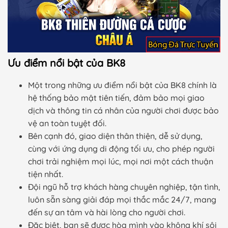
Ưu điểm nổi bật của BK8
Một trong những ưu điểm nổi bật của BK8 chính là
hệ thống bảo mật tiên tiến, đảm bảo mọi giao
dịch và thông tin cá nhân của người chơi được bảo
vệ an toàn tuyệt đối.
Bên cạnh đó, giao diện thân thiện, dễ sử dụng,
cùng với ứng dụng di động tối ưu, cho phép người
chơi trải nghiệm mọi lúc, mọi nơi một cách thuận
tiện nhất.
Đội ngũ hỗ trợ khách hàng chuyên nghiệp, tận tình,
luôn sẵn sàng giải đáp mọi thắc mắc 24/7, mang
đến sự an tâm và hài lòng cho người chơi.
Đặc biệt, bạn sẽ được hòa mình vào không khí sôi