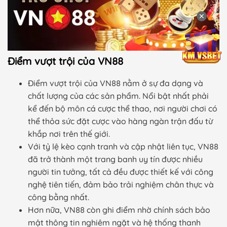
✕
Điểm vượt trội của VN88
Điểm vượt trội của VN88 nằm ở sự đa dạng và
chất lượng của các sản phẩm. Nổi bật nhất phải
kể đến bộ môn cá cược thể thao, nơi người chơi có
thể thỏa sức đặt cược vào hàng ngàn trận đấu từ
khắp nơi trên thế giới.
Với tỷ lệ kèo cạnh tranh và cập nhật liên tục, VN88
đã trở thành một trang banh uy tín được nhiều
người tin tưởng, tất cả đều được thiết kế với công
nghệ tiên tiến, đảm bảo trải nghiệm chân thực và
công bằng nhất.
Hơn nữa, VN88 còn ghi điểm nhờ chính sách bảo
mật thông tin nghiêm ngặt và hệ thống thanh