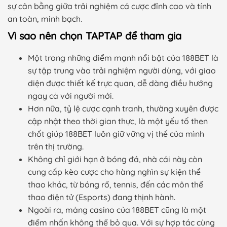
sự cân bằng giữa trải nghiệm cá cược đỉnh cao và tính
an toàn, minh bạch.
Vì sao nên chọn TAPTAP để tham gia
Một trong những điểm mạnh nổi bật của 188BET là
sự tập trung vào trải nghiệm người dùng, với giao
diện được thiết kế trực quan, dễ dàng điều hướng
ngay cả với người mới.
Hơn nữa, tỷ lệ cược cạnh tranh, thường xuyên được
cập nhật theo thời gian thực, là một yếu tố then
chốt giúp 188BET luôn giữ vững vị thế của mình
trên thị trường.
Không chỉ giới hạn ở bóng đá, nhà cái này còn
cung cấp kèo cược cho hàng nghìn sự kiện thể
thao khác, từ bóng rổ, tennis, đến các môn thể
thao điện tử (Esports) đang thịnh hành.
Ngoài ra, mảng casino của 188BET cũng là một
điểm nhấn không thể bỏ qua. Với sự hợp tác cùng