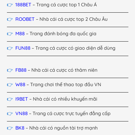
188BET
– Trang cá cược top 1 Châu Á
ROOBET
– Nhà cái cá cược top 2 Châu Âu
M88
– Trang đánh bóng đa quốc gia
FUN88
– Trang cá cược có giao diện dễ dùng
FB88
– Nhà cái cá cược có thâm niên
W88
– Trang chơi thể thao top đầu VN
I9BET
– Nhà cái có nhiều khuyến mãi
VN88
– Trang cá cược trực tuyến đẳng cấp
BK8
– Nhà cái có nguồn tài trợ mạnh