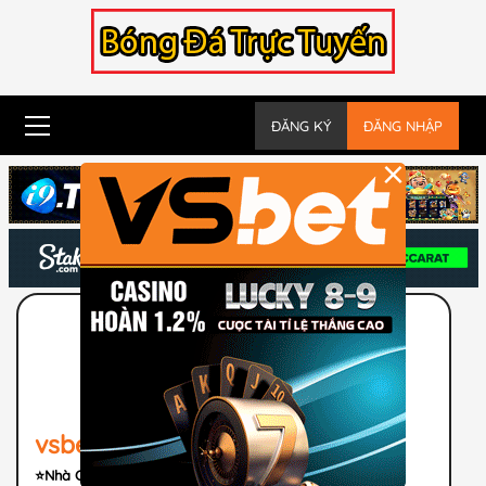
Skip
to
content
Primary
ĐĂNG KÝ
ĐĂNG NHẬP
Menu
×
Nhận Code KM
vsbet
⭐️Nhà Cái Uy Tín Hàng Đầu Châu Á