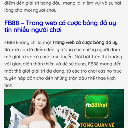
điểm đến giải trí hàng đầu, mang lại niềm vui và sự hài
lòng cho mọi người chơi.
FB88 – Trang web cá cược bóng đá uy
tín nhiều người chơi
FB88 không chỉ là một
trang web cá cược bóng đá uy
tín
, mà còn là điểm đến lý tưởng cho những người đam
mê giải trí và cá cược trực tuyến. Nổi bật trên thị trường
với giao diện thân thiện và dễ sử dụng, FB88 mang đến
một thế giới giải trí đa dạng, từ các trò chơi casino trực
tuyến hấp dẫn cho đến những trận đấu thể thao kịch
tính.