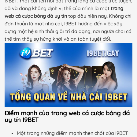
I9BET, một cái tên nổi bật trong làng cá cược trực tuyến,
đã và đang khẳng định vị thế của mình là một
trang
web cá cược bóng đá uy tín
top đầu hiện nay. Không chỉ
đơn thuần là một nhà cái, I9BET hướng đến việc xây
dựng một hệ sinh thái giải trí đa dạng, nơi người chơi có
thể tìm thấy sự hứng khởi và an toàn tuyệt đối.
Điểm mạnh của trang web cá cược bóng đá
uy tín I9BET
Một trong những điểm mạnh then chốt của I9BET