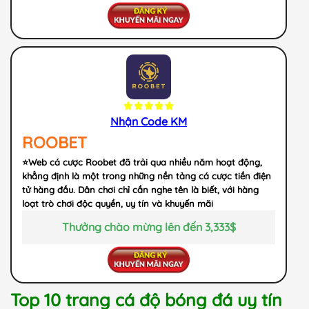
Nhận Code KM
ROOBET
⭐️Web cá cược Roobet đã trải qua nhiều năm hoạt động,
khẳng định là một trong những nền tảng cá cược tiền điện
tử hàng đầu. Dân chơi chỉ cần nghe tên là biết, với hàng
loạt trò chơi độc quyền, uy tín và khuyến mãi
Thưởng chào mừng lên đến 3,333$
Top 10 trang cá độ bóng đá uy tín