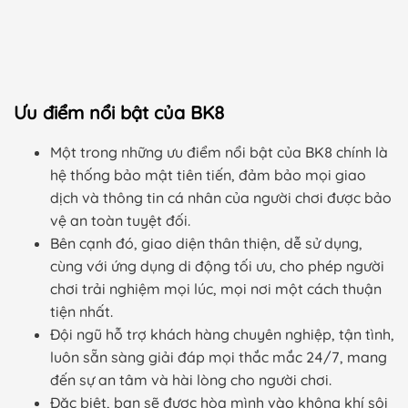
Ưu điểm nổi bật của BK8
Một trong những ưu điểm nổi bật của BK8 chính là
hệ thống bảo mật tiên tiến, đảm bảo mọi giao
dịch và thông tin cá nhân của người chơi được bảo
vệ an toàn tuyệt đối.
Bên cạnh đó, giao diện thân thiện, dễ sử dụng,
cùng với ứng dụng di động tối ưu, cho phép người
chơi trải nghiệm mọi lúc, mọi nơi một cách thuận
tiện nhất.
Đội ngũ hỗ trợ khách hàng chuyên nghiệp, tận tình,
luôn sẵn sàng giải đáp mọi thắc mắc 24/7, mang
đến sự an tâm và hài lòng cho người chơi.
Đặc biệt, bạn sẽ được hòa mình vào không khí sôi