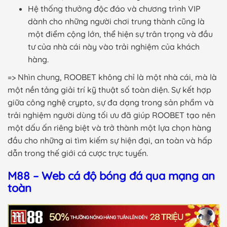
Hệ thống thưởng độc đáo và chương trình VIP
dành cho những người chơi trung thành cũng là
một điểm cộng lớn, thể hiện sự trân trọng và đầu
tư của nhà cái này vào trải nghiệm của khách
hàng.
=> Nhìn chung, ROOBET không chỉ là một nhà cái, mà là
một nền tảng giải trí kỹ thuật số toàn diện. Sự kết hợp
giữa công nghệ crypto, sự đa dạng trong sản phẩm và
trải nghiệm người dùng tối ưu đã giúp ROOBET tạo nên
một dấu ấn riêng biệt và trở thành một lựa chọn hàng
đầu cho những ai tìm kiếm sự hiện đại, an toàn và hấp
dẫn trong thế giới cá cược trực tuyến.
M88 – Web cá độ bóng đá qua mạng an
toàn