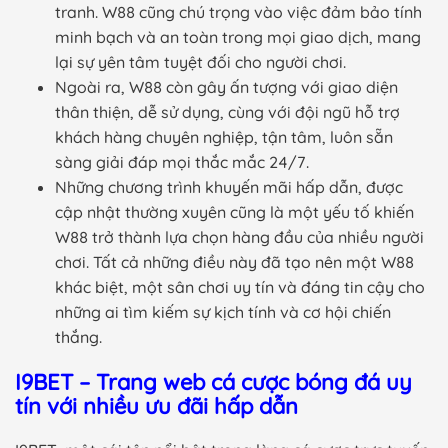
tranh. W88 cũng chú trọng vào việc đảm bảo tính
minh bạch và an toàn trong mọi giao dịch, mang
lại sự yên tâm tuyệt đối cho người chơi.
Ngoài ra, W88 còn gây ấn tượng với giao diện
thân thiện, dễ sử dụng, cùng với đội ngũ hỗ trợ
khách hàng chuyên nghiệp, tận tâm, luôn sẵn
sàng giải đáp mọi thắc mắc 24/7.
Những chương trình khuyến mãi hấp dẫn, được
cập nhật thường xuyên cũng là một yếu tố khiến
W88 trở thành lựa chọn hàng đầu của nhiều người
chơi. Tất cả những điều này đã tạo nên một W88
khác biệt, một sân chơi uy tín và đáng tin cậy cho
những ai tìm kiếm sự kịch tính và cơ hội chiến
thắng.
I9BET – Trang web cá cược bóng đá uy
tín với nhiều ưu đãi hấp dẫn