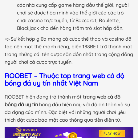
các nhà cung cấp game hàng đầu thế giới, người
chơi sẽ được hòa mình vào thế giới của các trò
chơi casino trực tuyến, từ Baccarat, Roulette,
Blackjack cho đến hàng trăm trò slot hấp dẫn.
=> Sự kết hợp giữa mảng cá cược thể thao và casino đã
tạo nên một thế mạnh riêng, biến 188BET trở thành một
trong những cái tên được săn đón nhất trong cộng đồng
người chơi cá cược trực tuyến.
ROOBET – Thuộc top trang web cá độ
bóng đá uy tín nhất Việt Nam
ROOBET hiện đang trở thành một
trang web cá độ
bóng đá uy tín
hàng đầu hiện nay với độ an toàn và sự
đa dạng của mình. Đặc biệt với những người chơi yêu
thích đặt cược bảo mật cao thông qua tiền điện tử.