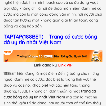
nghệ hiện đại, tính minh bạch cao và sự đa dạng vượt
trội. Đây không chỉ là nơi để thỏa mãn niềm đam mê cá
cược mà còn là một cộng đồng văn minh, nơi người chơi
được tận hưởng một không gian giải trí an toàn, công
bằng và đầy hấp dẫn.
TAPTAP(188BET) – Trang cá cược bóng
đá uy tín nhất Việt Nam
Link đăng ký:
Link VIP
188BET hiện đang là một điểm đến lý tưởng cho những
người đam mê cá cược, đặc biệt là trong lĩnh vực thể
thao và casino. Khác biệt với các nền tảng thông
thường, 188BET không chỉ đơn thuần là một
trang cá
cược bóng đá uy tín nhất Việt Nam
mà còn là một hệ
sinh thái giải trí đa dạng, nơi người chơi có thể tìm thấy