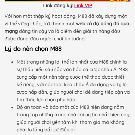
Link đăng ký:
Link VIP
Với hơn một thập kỷ hoạt động, M88 đã xây dựng một
vị thế vững chắc, trở thành một
web cá độ bóng đá qua
mạng
đáng tin cậy và là điểm đến giải trí hàng đầu
được đông đảo người chơi tin tưởng.
Lý do nên chọn M88
Một trong những lợi thế lớn nhất của M88 chính là
sự thấu hiểu sâu sắc văn hóa cá cược châu Á. M88
cung cấp một nền tảng cược thể thao được thiết
kế riêng, với các loại kèo châu Á đa dạng và tỷ lệ
cược hấp dẫn, giúp người chơi dễ dàng tiếp cận và
tìm thấy lựa chọn phù hợp.
Độ an toàn và bảo mật của M88 hiện đang nằm
trong top những trang nhà cái uy tín nhất hiện nay,
giúp người chơi yên tâm khi tham gia mà không
phải lo lắng bất cứ điều gì.