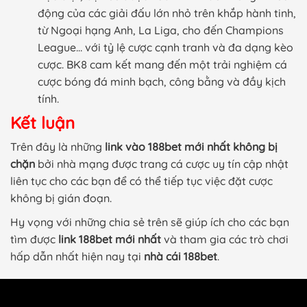
động của các giải đấu lớn nhỏ trên khắp hành tinh,
từ Ngoại hạng Anh, La Liga, cho đến Champions
League… với tỷ lệ cược cạnh tranh và đa dạng kèo
cược. BK8 cam kết mang đến một trải nghiệm cá
cược bóng đá minh bạch, công bằng và đầy kịch
tính.
Kết luận
Trên đây là những
link vào 188bet mới nhất không bị
chặn
bởi nhà mạng được trang cá cược uy tín cập nhật
liên tục cho các bạn để có thể tiếp tục việc đặt cược
không bị gián đoạn.
Hy vọng với những chia sẻ trên sẽ giúp ích cho các bạn
tìm được
link 188bet mới nhất
và tham gia các trò chơi
hấp dẫn nhất hiện nay tại
nhà cái 188bet
.