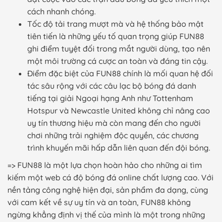
cách nhanh chóng.
Tốc độ tải trang mượt mà và hệ thống bảo mật
tiên tiến là những yếu tố quan trọng giúp FUN88
ghi điểm tuyệt đối trong mắt người dùng, tạo nên
một môi trường cá cược an toàn và đáng tin cậy.
Điểm đặc biệt của FUN88 chính là mối quan hệ đối
tác sâu rộng với các câu lạc bộ bóng đá danh
tiếng tại giải Ngoại hạng Anh như Tottenham
Hotspur và Newcastle United không chỉ nâng cao
uy tín thương hiệu mà còn mang đến cho người
chơi những trải nghiệm độc quyền, các chương
trình khuyến mãi hấp dẫn liên quan đến đội bóng.
=> FUN88 là một lựa chọn hoàn hảo cho những ai tìm
kiếm một web cá độ bóng đá online chất lượng cao. Với
nền tảng công nghệ hiện đại, sản phẩm đa dạng, cùng
với cam kết về sự uy tín và an toàn, FUN88 không
ngừng khẳng định vị thế của mình là một trong những