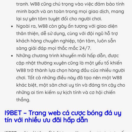
tranh. W88 cũng chú trọng vào việc đảm bảo tính
minh bạch và an toàn trong mọi giao dịch, mang
lại sự yên tâm tuyệt đối cho người chơi.
Ngoài ra, W88 còn gây ấn tượng với giao diện
thân thiện, dễ sử dụng, cùng với đội ngũ hỗ trợ
khách hàng chuyên nghiệp, tận tâm, luôn sẵn
sàng giải đáp mọi thắc mắc 24/7.
Những chương trình khuyến mãi hấp dẫn, được
cập nhật thường xuyên cũng là một yếu tố khiến
W88 trở thành lựa chọn hàng đầu của nhiều người
chơi. Tất cả những điều này đã tạo nên một W88
khác biệt, một sân chơi uy tín và đáng tin cậy cho
những ai tìm kiếm sự kịch tính và cơ hội chiến
thắng.
I9BET – Trang web cá cược bóng đá uy
tín với nhiều ưu đãi hấp dẫn