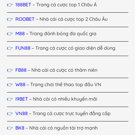
188BET
– Trang cá cược top 1 Châu Á
ROOBET
– Nhà cái cá cược top 2 Châu Âu
M88
– Trang đánh bóng đa quốc gia
FUN88
– Trang cá cược có giao diện dễ dùng
FB88
– Nhà cái cá cược có thâm niên
W88
– Trang chơi thể thao top đầu VN
I9BET
– Nhà cái có nhiều khuyến mãi
VN88
– Trang cá cược trực tuyến đẳng cấp
BK8
– Nhà cái có nguồn tài trợ mạnh