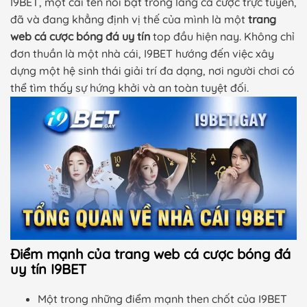
I9BET, một cái tên nổi bật trong làng cá cược trực tuyến,
đã và đang khẳng định vị thế của mình là một
trang
web cá cược bóng đá uy tín
top đầu hiện nay. Không chỉ
đơn thuần là một nhà cái, I9BET hướng đến việc xây
dựng một hệ sinh thái giải trí đa dạng, nơi người chơi có
thể tìm thấy sự hứng khởi và an toàn tuyệt đối.
Điểm mạnh của trang web cá cược bóng đá
uy tín I9BET
Một trong những điểm mạnh then chốt của I9BET