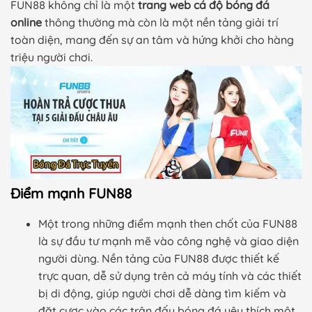
FUN88 không chỉ là một
trang web cá độ bóng đá
online
thông thường mà còn là một nền tảng giải trí
toàn diện, mang đến sự an tâm và hứng khởi cho hàng
triệu người chơi.
Điểm mạnh FUN88
Một trong những điểm mạnh then chốt của FUN88
là sự đầu tư mạnh mẽ vào công nghệ và giao diện
người dùng. Nền tảng của FUN88 được thiết kế
trực quan, dễ sử dụng trên cả máy tính và các thiết
bị di động, giúp người chơi dễ dàng tìm kiếm và
đặt cược vào các trận đấu bóng đá yêu thích một