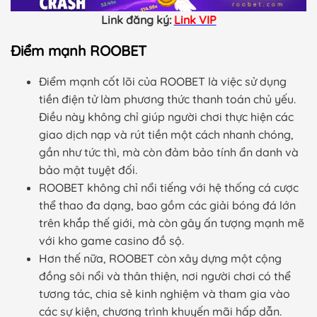
Link đăng ký:
Link VIP
Điểm mạnh ROOBET
Điểm mạnh cốt lõi của ROOBET là việc sử dụng
tiền điện tử làm phương thức thanh toán chủ yếu.
Điều này không chỉ giúp người chơi thực hiện các
giao dịch nạp và rút tiền một cách nhanh chóng,
gần như tức thì, mà còn đảm bảo tính ẩn danh và
bảo mật tuyệt đối.
ROOBET không chỉ nổi tiếng với hệ thống cá cược
thể thao đa dạng, bao gồm các giải bóng đá lớn
trên khắp thế giới, mà còn gây ấn tượng mạnh mẽ
với kho game casino đồ sộ.
Hơn thế nữa, ROOBET còn xây dựng một cộng
đồng sôi nổi và thân thiện, nơi người chơi có thể
tương tác, chia sẻ kinh nghiệm và tham gia vào
các sự kiện, chương trình khuyến mãi hấp dẫn.