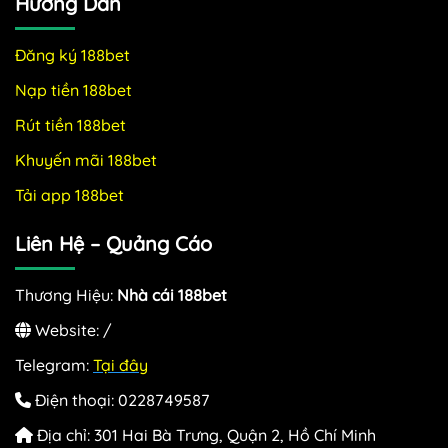
Hướng Dẫn
Đăng ký 188bet
Nạp tiền 188bet
Rút tiền 188bet
Khuyến mãi 188bet
Tải app 188bet
Liên Hệ – Quảng Cáo
Thương Hiệu:
Nhà cái 188bet
Website: /
Telegram:
Tại đây
Điện thoại: 0228749587
Địa chỉ: 301 Hai Bà Trưng, Quận 2, Hồ Chí Minh