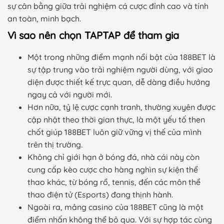
sự cân bằng giữa trải nghiệm cá cược đỉnh cao và tính
an toàn, minh bạch.
Vì sao nên chọn TAPTAP để tham gia
Một trong những điểm mạnh nổi bật của 188BET là
sự tập trung vào trải nghiệm người dùng, với giao
diện được thiết kế trực quan, dễ dàng điều hướng
ngay cả với người mới.
Hơn nữa, tỷ lệ cược cạnh tranh, thường xuyên được
cập nhật theo thời gian thực, là một yếu tố then
chốt giúp 188BET luôn giữ vững vị thế của mình
trên thị trường.
Không chỉ giới hạn ở bóng đá, nhà cái này còn
cung cấp kèo cược cho hàng nghìn sự kiện thể
thao khác, từ bóng rổ, tennis, đến các môn thể
thao điện tử (Esports) đang thịnh hành.
Ngoài ra, mảng casino của 188BET cũng là một
điểm nhấn không thể bỏ qua. Với sự hợp tác cùng