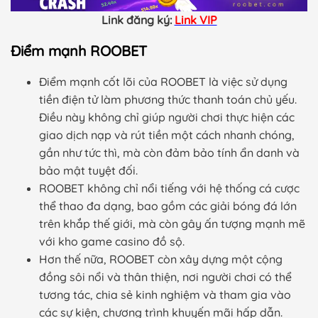
Link đăng ký:
Link VIP
Điểm mạnh ROOBET
Điểm mạnh cốt lõi của ROOBET là việc sử dụng
tiền điện tử làm phương thức thanh toán chủ yếu.
Điều này không chỉ giúp người chơi thực hiện các
giao dịch nạp và rút tiền một cách nhanh chóng,
gần như tức thì, mà còn đảm bảo tính ẩn danh và
bảo mật tuyệt đối.
ROOBET không chỉ nổi tiếng với hệ thống cá cược
thể thao đa dạng, bao gồm các giải bóng đá lớn
trên khắp thế giới, mà còn gây ấn tượng mạnh mẽ
với kho game casino đồ sộ.
Hơn thế nữa, ROOBET còn xây dựng một cộng
đồng sôi nổi và thân thiện, nơi người chơi có thể
tương tác, chia sẻ kinh nghiệm và tham gia vào
các sự kiện, chương trình khuyến mãi hấp dẫn.