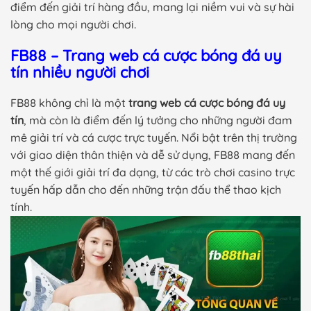
điểm đến giải trí hàng đầu, mang lại niềm vui và sự hài
lòng cho mọi người chơi.
FB88 – Trang web cá cược bóng đá uy
tín nhiều người chơi
FB88 không chỉ là một
trang web cá cược bóng đá uy
tín
, mà còn là điểm đến lý tưởng cho những người đam
mê giải trí và cá cược trực tuyến. Nổi bật trên thị trường
với giao diện thân thiện và dễ sử dụng, FB88 mang đến
một thế giới giải trí đa dạng, từ các trò chơi casino trực
tuyến hấp dẫn cho đến những trận đấu thể thao kịch
tính.