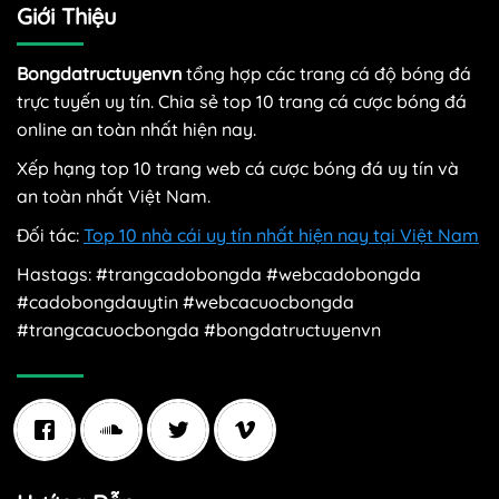
Giới Thiệu
Bongdatructuyenvn
tổng hợp các trang cá độ bóng đá
trực tuyến uy tín. Chia sẻ top 10 trang cá cược bóng đá
online an toàn nhất hiện nay.
Xếp hạng top 10 trang web cá cược bóng đá uy tín và
an toàn nhất Việt Nam.
Đối tác:
Top 10 nhà cái uy tín nhất hiện nay tại Việt Nam
Hastags: #trangcadobongda #webcadobongda
#cadobongdauytin #webcacuocbongda
#trangcacuocbongda #bongdatructuyenvn