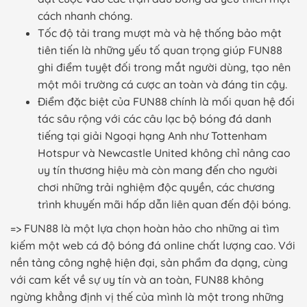
cách nhanh chóng.
Tốc độ tải trang mượt mà và hệ thống bảo mật
tiên tiến là những yếu tố quan trọng giúp FUN88
ghi điểm tuyệt đối trong mắt người dùng, tạo nên
một môi trường cá cược an toàn và đáng tin cậy.
Điểm đặc biệt của FUN88 chính là mối quan hệ đối
tác sâu rộng với các câu lạc bộ bóng đá danh
tiếng tại giải Ngoại hạng Anh như Tottenham
Hotspur và Newcastle United không chỉ nâng cao
uy tín thương hiệu mà còn mang đến cho người
chơi những trải nghiệm độc quyền, các chương
trình khuyến mãi hấp dẫn liên quan đến đội bóng.
=> FUN88 là một lựa chọn hoàn hảo cho những ai tìm
kiếm một web cá độ bóng đá online chất lượng cao. Với
nền tảng công nghệ hiện đại, sản phẩm đa dạng, cùng
với cam kết về sự uy tín và an toàn, FUN88 không
ngừng khẳng định vị thế của mình là một trong những