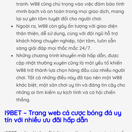
tranh. W88 cũng chú trọng vào việc đảm bảo tính
minh bạch và an toàn trong mọi giao dịch, mang
lại sự yên tâm tuyệt đối cho người chơi.
Ngoài ra, W88 còn gây ấn tượng với giao diện
thân thiện, dễ sử dụng, cùng với đội ngũ hỗ trợ
khách hàng chuyên nghiệp, tận tâm, luôn sẵn
sàng giải đáp mọi thắc mắc 24/7.
Những chương trình khuyến mãi hấp dẫn, được
cập nhật thường xuyên cũng là một yếu tố khiến
W88 trở thành lựa chọn hàng đầu của nhiều người
chơi. Tất cả những điều này đã tạo nên một W88
khác biệt, một sân chơi uy tín và đáng tin cậy cho
những ai tìm kiếm sự kịch tính và cơ hội chiến
thắng.
I9BET – Trang web cá cược bóng đá uy
tín với nhiều ưu đãi hấp dẫn