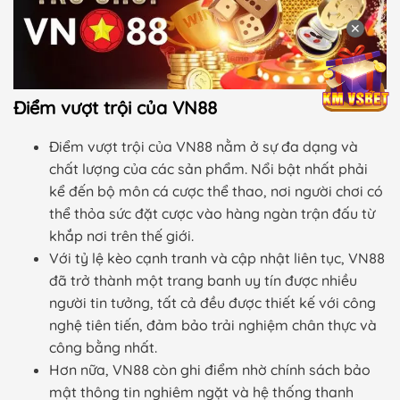
✕
Điểm vượt trội của VN88
Điểm vượt trội của VN88 nằm ở sự đa dạng và
chất lượng của các sản phẩm. Nổi bật nhất phải
kể đến bộ môn cá cược thể thao, nơi người chơi có
thể thỏa sức đặt cược vào hàng ngàn trận đấu từ
khắp nơi trên thế giới.
Với tỷ lệ kèo cạnh tranh và cập nhật liên tục, VN88
đã trở thành một trang banh uy tín được nhiều
người tin tưởng, tất cả đều được thiết kế với công
nghệ tiên tiến, đảm bảo trải nghiệm chân thực và
công bằng nhất.
Hơn nữa, VN88 còn ghi điểm nhờ chính sách bảo
mật thông tin nghiêm ngặt và hệ thống thanh