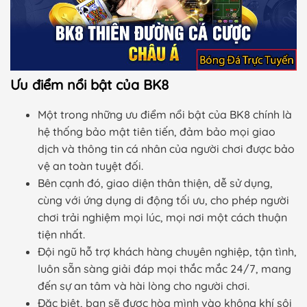
Ưu điểm nổi bật của BK8
Một trong những ưu điểm nổi bật của BK8 chính là
hệ thống bảo mật tiên tiến, đảm bảo mọi giao
dịch và thông tin cá nhân của người chơi được bảo
vệ an toàn tuyệt đối.
Bên cạnh đó, giao diện thân thiện, dễ sử dụng,
cùng với ứng dụng di động tối ưu, cho phép người
chơi trải nghiệm mọi lúc, mọi nơi một cách thuận
tiện nhất.
Đội ngũ hỗ trợ khách hàng chuyên nghiệp, tận tình,
luôn sẵn sàng giải đáp mọi thắc mắc 24/7, mang
đến sự an tâm và hài lòng cho người chơi.
Đặc biệt, bạn sẽ được hòa mình vào không khí sôi