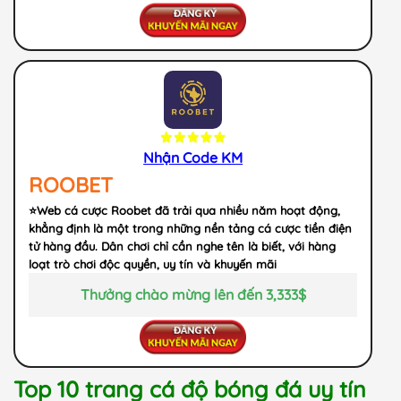
Nhận Code KM
ROOBET
⭐️Web cá cược Roobet đã trải qua nhiều năm hoạt động,
khẳng định là một trong những nền tảng cá cược tiền điện
tử hàng đầu. Dân chơi chỉ cần nghe tên là biết, với hàng
loạt trò chơi độc quyền, uy tín và khuyến mãi
Thưởng chào mừng lên đến 3,333$
Top 10 trang cá độ bóng đá uy tín